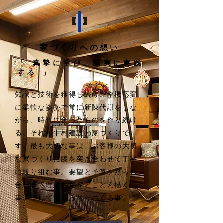
家づくりへの想い
「 真摯に学び、誠実に実践
する 」
知識と技術を獲得し続け、臨機応変
に柔軟な姿勢で常に新陳代謝をしな
がら、時代に合ったものを作り続け
る。それが中村建設の家づくりで
す。最も大切な事は、お客様の大切
な家づくりに膝を突き合わせて丁寧
に取り組む事。要望と予算を照らし
合わせて理想の家をとことん描く
事。そして、きっちりつくる事。