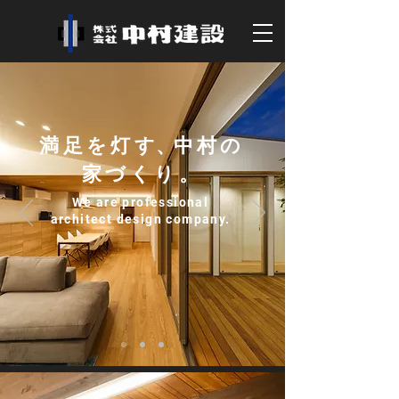
満足を灯
す
、
中村の
家づくり。
We are professional
architect design company.