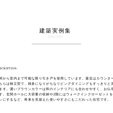
家づくりへの想い
事業案内
建築実例
会
建築実例集
GALLERY
SCRIPTION:
関から室内まで可能な限り引き戸を使用しています。最近はカウンタ
ちらは独立型で、雑多になりがちなリビングダイニングもすっきりと
ます。濃いブラウンカラーは和のインテリアにも合わせやすく、お仏
す。玄関ホールに大容量の収納や2階にはウォークインクローゼット
レにするなど、将来を見据えた使いやすさにもこだわった住宅です。