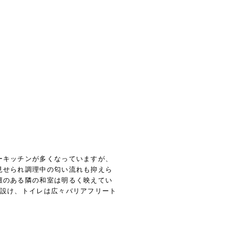
社案内
BLOG
お問い合わせ
ーキッチンが多くなっていますが、
見せられ調理中の匂い流れも抑えら
壇のある隣の和室は明るく映えてい
を設け、トイレは広々バリアフリート