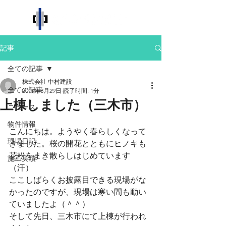
記事
全ての記事
株式会社 中村建設
全ての記事
2019年3月29日
読了時間: 1分
上棟しました（三木市）
ニュース
物件情報
こんにちは。ようやく春らしくなって
現場日記
きました。桜の開花とともにヒノキも
花粉をまき散らしはじめています
施工実績
（汗）
ここしばらくお披露目できる現場がな
かったのですが、現場は寒い間も動い
ていましたよ（＾＾）
そして先日、三木市にて上棟が行われ