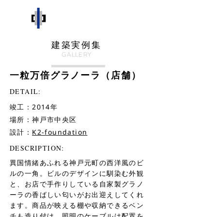
建築実例集
GALLERY
​一粒万倍グラノーラ（店舗）
DETAIL:
竣工：2014年
場所：神戸市中央区
設計：
K2-foundation
DESCRIPTION:
異国情緒あふれる神戸元町の西洋風のビ
ルの一角。ビルのデザインに馴染む外観
と、お店で手作りしている自家製グラノ
ーラの香ばしい匂いがお出迎えしてくれ
ます。商品が映える棚や収納できるベン
チも造り付け。照明のケーブルは配置を